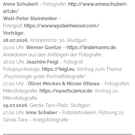
Anne Schubert
– Fotografin,
http://www.anneschubert-
art.de/
Wolf-Peter Steinheißer
–
Fotograf,
https://www.wpsteinheisser.com/
Vorträge:
18.07.2026
, Kronprinzstr. 30, Stuttgart
15:00 Uhr,
Werner Goetze
–
https://lindemanns.de
,
Anekdoten aus den Anfängen der Fotografie
16:00 Uhr,
Joachim Feigl
– Fotograf,
Fotopsychologe,
https://feigl.eu
, Vortrag zum Thema
„Psychologie guter Portraitfotografie“
17:00 Uhr ,
Oliver Meckes & Nicole Ottawa
– Fotografen,
Mikrofotografie,
https://eyeofscience.de
, Vortrag zu
Mikrofotografie
19.07.2026
, Gerda-Taro-Platz, Stuttgart
17:00 Uhr,
Irme Schaber
– Fotohistorikerin, Führung zu
Gerda Taro – Kriegsfotografie