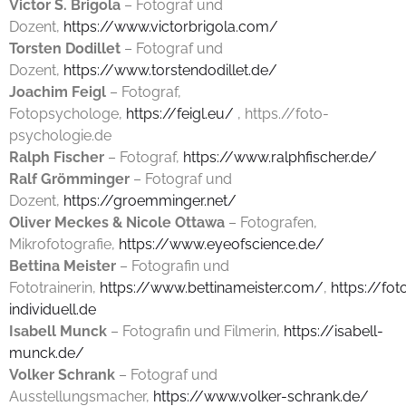
Victor S. Brigola
– Fotograf und
Dozent,
https://www.victorbrigola.com/
Torsten Dodillet
– Fotograf und
Dozent,
https://www.torstendodillet.de/
Joachim Feigl
– Fotograf,
Fotopsychologe,
https://feigl.eu/
, https.//foto-
psychologie.de
Ralph Fischer
– Fotograf,
https://www.ralphfischer.de/
Ralf Grömminger
– Fotograf und
Dozent,
https://groemminger.net/
Oliver Meckes & Nicole Ottawa
– Fotografen,
Mikrofotografie,
https://www.eyeofscience.de/
Bettina Meister
– Fotografin und
Fototrainerin,
https://www.bettinameister.com/
,
https://fo
individuell.de
Isabell Munck
– Fotografin und Filmerin,
https://isabell-
munck.de/
Volker Schrank
– Fotograf und
Ausstellungsmacher,
https://www.volker-schrank.de/